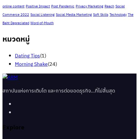
online content
Positive Impact
Post Pandemic
Privacy Marketing
Reach
Social
Commerce 2022
Social Listening
Social Media Marketing
Soft Skills
Technology
The
Baht Depreciated
Word-of-Mouth
หมวดหมู่
Dating Tips
(1)
Morning Shake
(24)
สถาบันแห่งการเติบโต และการต่อยอดธุรกิจ…ที่ไม่สิ้นสุด
Explore