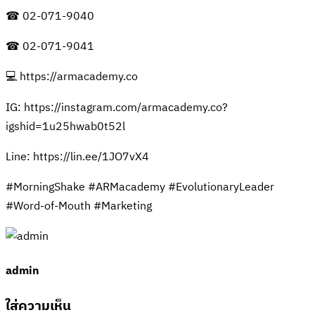
☎ 02-071-9040
☎ 02-071-9041
💻 https://armacademy.co
IG: https://instagram.com/armacademy.co?
igshid=1u25hwab0t52l
Line: https://lin.ee/1JO7vX4
#MorningShake #ARMacademy #EvolutionaryLeader
#Word-of-Mouth #Marketing
admin
ใส่ความเห็น