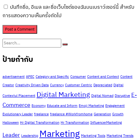
บันทึกชื่อ, อีเมล และชื่อเว็บไซต์ของฉันบนเบราว์เซอร์นี้ สำหรับ
การแสดงความเห็นครั้งถัดไป
ป้ายกำกับ
advertisement
APEC
Category and Specific
Consumer
Content and Context
Content
Creator
Creativity Driven Data
Currency
Customer Centric
Depreciated
Digital
Digital Marketing
E-
Contextul Placement
Digital Nomad
Disruptive
Commerce
Economy
Educate and Inform
Emoji Marketing
Engagement
Evolutionary Leader
freelance
freelance #Workfromhome
Generation
Growth
Halloween
Hr Digital Transformation
Hr Transformation
InfluencerMarketing
Marketing
Leader
Leadership
Marketing Tools
Marketing Trends