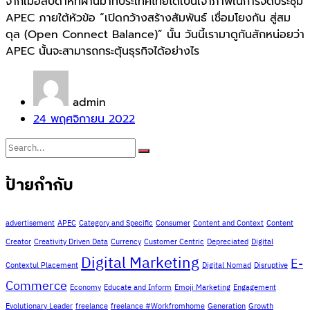
จากเมื่อสัปดาห์ที่ผ่านมาที่ประเทศไทยได้เป็นเจ้าภาพในการจัดประชุม
APEC ภายใต้หัวข้อ “เปิดกว้างสร้างสัมพันธ์ เชื่อมโยงกัน สู่สม
ดุล (Open Connect Balance)” นั้น วันนี้เรามาดูกันสักหน่อยว่า
APEC นั้นจะสามารถกระตุ้นธุรกิจได้อย่างไร
admin
24 พฤศจิกายน 2022
ป้ายกำกับ
advertisement
APEC
Category and Specific
Consumer
Content and Context
Content
Creator
Creativity Driven Data
Currency
Customer Centric
Depreciated
Digital
Digital Marketing
E-
Contextul Placement
Digital Nomad
Disruptive
Commerce
Economy
Educate and Inform
Emoji Marketing
Engagement
Evolutionary Leader
freelance
freelance #Workfromhome
Generation
Growth