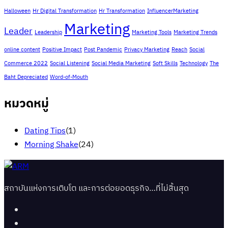
Halloween
Hr Digital Transformation
Hr Transformation
InfluencerMarketing
Marketing
Leader
Leadership
Marketing Tools
Marketing Trends
online content
Positive Impact
Post Pandemic
Privacy Marketing
Reach
Social
Commerce 2022
Social Listening
Social Media Marketing
Soft Skills
Technology
The
Baht Depreciated
Word-of-Mouth
หมวดหมู่
Dating Tips
(1)
Morning Shake
(24)
สถาบันแห่งการเติบโต และการต่อยอดธุรกิจ…ที่ไม่สิ้นสุด