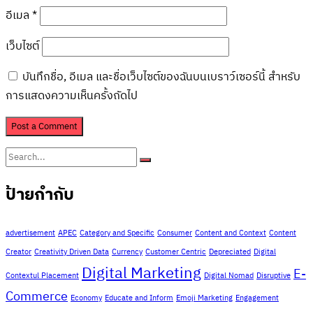
อีเมล
*
เว็บไซต์
บันทึกชื่อ, อีเมล และชื่อเว็บไซต์ของฉันบนเบราว์เซอร์นี้ สำหรับ
การแสดงความเห็นครั้งถัดไป
ป้ายกำกับ
advertisement
APEC
Category and Specific
Consumer
Content and Context
Content
Creator
Creativity Driven Data
Currency
Customer Centric
Depreciated
Digital
Digital Marketing
E-
Contextul Placement
Digital Nomad
Disruptive
Commerce
Economy
Educate and Inform
Emoji Marketing
Engagement