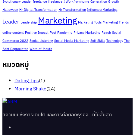
Evolutionary Leader
freelance
freelance #Workfromhome
Generation
Growth
Halloween
Hr Digital Transformation
Hr Transformation
InfluencerMarketing
Marketing
Leader
Leadership
Marketing Tools
Marketing Trends
online content
Positive Impact
Post Pandemic
Privacy Marketing
Reach
Social
Commerce 2022
Social Listening
Social Media Marketing
Soft Skills
Technology
The
Baht Depreciated
Word-of-Mouth
หมวดหมู่
Dating Tips
(1)
Morning Shake
(24)
สถาบันแห่งการเติบโต และการต่อยอดธุรกิจ…ที่ไม่สิ้นสุด