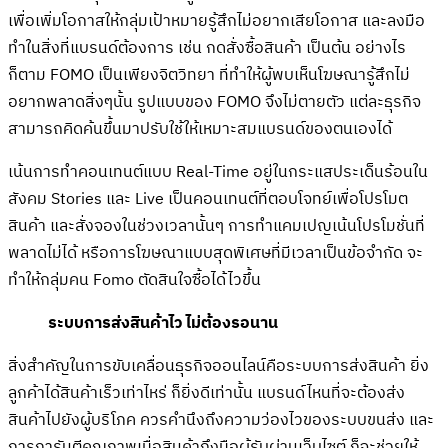
เพื่อเพิ่มโอกาสให้กลุ่มเป้าหมายรู้สึกไม่อยากเสียโอกาส และลงมือ
ทำในสิ่งที่แบรนด์ต้องการ เช่น กดสั่งซื้อสินค้า เป็นต้น อย่างไร
ก็ตาม FOMO เป็นเพียงจิตวิทยา ที่ทำให้ผู้พบเห็นโฆษณารู้สึกไม่
อยากพลาดสิ่งๆนั้น รูปแบบของ FOMO จึงไม่ตายตัว แต่ละธุรกิจ
สามารถคิดค้นขึ้นมาปรับใช้ให้เหมาะสมแบรนด์ของตนเองได้
เน้นการทำคอนเทนต์แบบ Real-Time อยู่ในกระแสประเด็นร้อนใน
สังคม Stories และ Live เป็นคอนเทนต์ที่ตอบโจทย์เพื่อโปรโมต
สินค้า และสั่งจองในช่วงเวลานั้นๆ การทำแคมเปญเน้นโปรโมชั่นที่
พลาดไม่ได้ หรือการโฆษณาแบบสุดพิเศษที่มีเวลาเป็นข้อจำกัด จะ
ทำให้กลุ่มคน Fomo ตัดสินใจซื้อได้ไวขึ้น
ระบบการส่งสินค้าไว ไม่ต้องรอนาน
สิ่งสำคัญในการขับเคลื่อนธุรกิจออนไลน์คือระบบการส่งสินค้า ยิ่ง
ลูกค้าได้สินค้าเร็วเท่าไหร่ ก็ยิ่งดีเท่านั้น แบรนด์ไหนที่จะต้องส่ง
สินค้าไปยังผู้บริโภค ควรคำนึงถึงความว่องไวของระบบขนส่ง และ
การการันตีคุณภาพเมื่อสินค้าถึงมือผู้รับผ่านเว็บไซต์ ก็จะช่วยให้